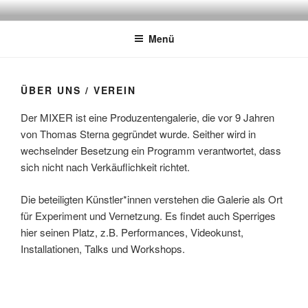
Zum
DER MIXER
Frankfurt
Inhalt
Menü
springen
ÜBER UNS / VEREIN
Der MIXER ist eine Produzentengalerie, die vor 9 Jahren
von Thomas Sterna gegründet wurde. Seither wird in
wechselnder Besetzung ein Programm verantwortet, dass
sich nicht nach Verkäuflichkeit richtet.
Die beteiligten Künstler*innen verstehen die Galerie als Ort
für Experiment und Vernetzung. Es findet auch Sperriges
hier seinen Platz, z.B. Performances, Videokunst,
Installationen, Talks und Workshops.