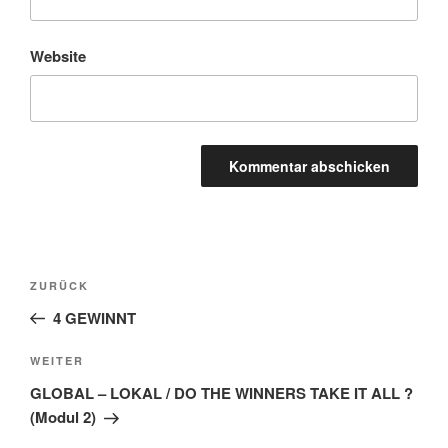
Website
Beitragsnavigation
Vorheriger
ZURÜCK
Beitrag
4 GEWINNT
Nächster
WEITER
Beitrag
GLOBAL – LOKAL / DO THE WINNERS TAKE IT ALL ?
(Modul 2)