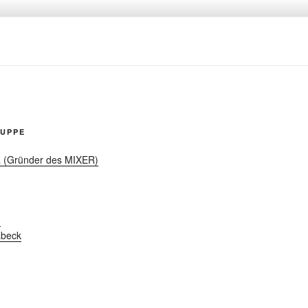
UPPE
 (Gründer des MIXER)
h
abeck