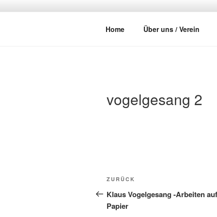
Zum
Inhalt
DER MIXER
springen
Frankfurt
Home
Über uns / Verein
vogelgesang 2
Beitragsnavigation
Vorheriger
ZURÜCK
Beitrag
Klaus Vogelgesang -Arbeiten au
Papier