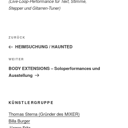
(Live-Loop-Performance für Text, Stimme,
Stepper und Gitarren-Tuner)
Beitragsnavigation
Vorheriger
ZURÜCK
Beitrag
HEIMSUCHUNG / HAUNTED
Nächster
WEITER
Beitrag
BODY EXTENSIONS – Soloperformances und
Ausstellung
KÜNSTLERGRUPPE
Thomas Sterna (Gründer des MIXER)
Billa Burger
Jürgen Fritz