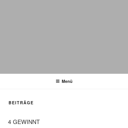
DER MIXER
Frankfurt
Menü
BEITRÄGE
VERÖFFENTLICHT
4 GEWINNT
AM