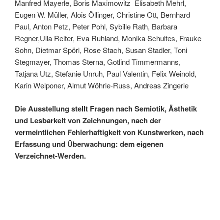
Manfred Mayerle, Boris Maximowitz
Elisabeth Mehrl,
Eugen W. Müller, Alois Öllinger, Christine Ott, Bernhard
Paul, Anton Petz, Peter Pohl, Sybille Rath, Barbara
Regner,Ulla Reiter, Eva Ruhland, Monika Schultes, Frauke
Sohn, Dietmar Spörl, Rose Stach, Susan Stadler, Toni
Stegmayer, Thomas Sterna, Gotlind Timmermanns,
Tatjana Utz, Stefanie Unruh, Paul Valentin, Felix Weinold,
Karin Welponer, Almut Wöhrle-Russ, Andreas Zingerle
Die Ausstellung stellt Fragen nach Semiotik, Ästhetik
und Lesbarkeit von Zeichnungen, nach der
vermeintlichen Fehlerhaftigkeit von Kunstwerken, nach
Erfassung und Überwachung: dem eigenen
Verzeichnet-Werden.
Eröffnung: Freitag 04.09.2020 um 19 Uhr
Ausstellung: 05.09. – 16.10.2020